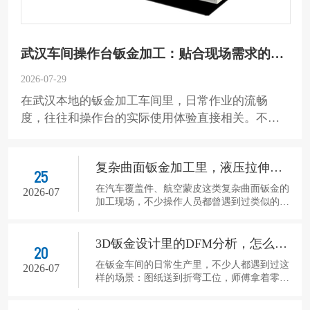
武汉车间操作台钣金加工：贴合现场需求的实用设计思路
2026-07-29
在武汉本地的钣金加工车间里，日常作业的流畅
度，往往和操作台的实际使用体验直接相关。不少
从业者都有体会，普通的钢制台面用久了，容易出
现布局不合理、工具随手乱放、作业时磕碰噪音大
复杂曲面钣金加工里，液压拉伸怎么解决起皱难题
等问题，这也让适配车间真实工况的操作台钣金加
25
工，成为很多生产环节里绕不开的需求。 武汉车间
在汽车覆盖件、航空蒙皮这类复杂曲面钣金的
2026-07
加工现场，不少操作人员都曾遇到过类似的困
操作台钣金加工的首步，是从现场作业的实际流程
境：板材压边力稍小，曲面边缘就会出现波浪
出发做结构规划。这类操作台的台面不会做成整块
状褶皱，压边力调大，局部区域又会被拉薄，
无区分的样式，而是根据日常作业的动作动线，划
甚至直接出现开裂。这类问题在双曲率、非对
3D钣金设计里的DFM分析，怎么落到实际图纸里
20
称曲面的加工中尤为常见，传统刚性模具的成
分
在钣金车间的日常生产里，不少人都遇到过这
型方式很难兼顾不同区域的材料流动需求，而
2026-07
样的场景：图纸送到折弯工位，师傅拿着零件
高压柔性液压拉伸成型技术，恰好能适配这类
反复比对，才发现预设的折弯边和相邻的凸起
复杂场景的加工需求。 传统刚性模具拉伸时，
结构刚好卡在一起，设备下刀时会直接刮伤工
上下模的型面完全固定，板材在合模过程