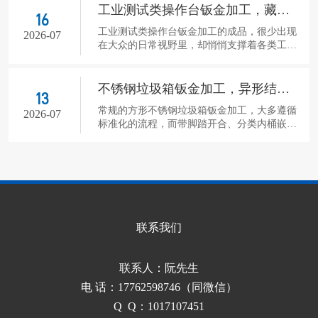
件。这类问题如果等到生产环节才发现，只能
工业测试类操作台钣金加工，藏在各场景里的实用细节
16
退回设计端修改，来回调整的过程会占用不少
工业测试类操作台钣金加工的成品，很少出现
生产周期。而把DFM可制造性分析嵌入3D钣金
2026-07
在大众的日常视野里，却悄悄支撑着各类工业
设计的全流程，就能在设计阶段提前规避这类
测试环节的运转。这类钣金产品没有统一的固
问题。 很多设计人员起初接触3D钣金建模
定模板，大多会根据对应场景的测试需求调整
时，习惯先关注结构的功能实现，把装
结构，不同使用场景下的加工细节，藏着很多
不锈钢垃圾箱钣金加工，异形结构的实操细节
13
贴合实际使用需求的巧思。 材料性能测试实验
常规的方形不锈钢垃圾箱钣金加工，大多遵循
室，是工业测试类操作台钣金加工的常见应用
2026-07
标准化的流程，而带脚踏开合、分类内桶嵌套
场景。这里的操作台大多采用加厚的冷轧钢板
的异形结构产品，加工过程里藏着不少容易被
作为基材，台面做防滑纹理处理，边缘预留出
忽略的细节，也是行业技术从业者日常交流的
不同规格的定位孔位，方便各类测试夹具
核心方向。这类特殊结构的不锈钢垃圾箱，对
钣金加工的细节把控要求更高，稍有疏忽就会
影响后续的实际使用体验。 在不锈钢垃圾箱钣
金加工的折弯环节，异形结构的难点首先体现
在脚踏联动部分。普通箱体的板材折弯只需要
联系我们
控制常规角度，而脚踏结构的联动杆固定
联系人：阮先生
电 话：17762598746（同微信）
Q Q：1017107451