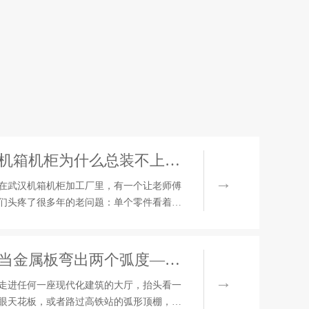
机箱机柜为什么总装不上？——聊聊尺寸公差累积的老问题
在武汉机箱机柜加工厂里，有一个让老师傅
们头疼了很多年的老问题：单个零件看着都
合格，拼到一起就对不上。门板关不严、端
子排孔错位、两台柜子并在一起缝隙忽大忽
小。问题不在某一个工序，而在于每个工序
当金属板弯出两个弧度——聊聊双曲钣金成型
都在悄悄"攒"误差。 机箱机柜的结构并不复
杂，无非是侧板、顶板、底板、门板加上一
走进任何一座现代化建筑的大厅，抬头看一
些内部安装条，全部由钣金件经过折弯、焊
眼天花板，或者路过高铁站的弧形顶棚，你