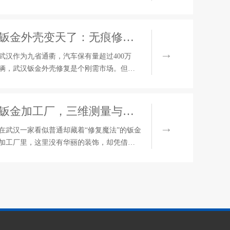
接、铆接组合而成。但每一个加工环节都会
会发现这些曲面并不是简单的单方向弯曲。
产生0.1到0.3毫米的偏差。这
它们在两个方向上同时带有弧度，业内称之
为"双曲率曲面"。 要把一块平整的金属板变
钣金外壳变天了：无痕修复让车身自己会"愈合"，传统手艺人坐不住了
成这种形状，靠普通的折弯机根本做不到。
这就是双曲钣金成型技术要解决的问题——
武汉作为九省通衢，汽车保有量超过400万
它是当前钣金加工领域里难度系数较高的工
辆，武汉钣金外壳修复是个刚需市场。但这
艺方向之一。 双曲成型主要有三条技术路
两年，武汉的汽车钣金修复行业正在经历一
线：拉弯、冷弯
场静悄悄的变革。激光焊接、无痕修复、虚
拟修复这些新技术不再是概念，已经落到了
钣金加工厂，三维测量与车身校正技术的“修复魔法”
街头修车店里。传统钣金师傅靠锤子和腻子
吃饭的日子，可能没几年了。 无痕修复：跳
在武汉一家看似普通却藏着“修复魔法”的钣金
过腻子，直接上漆 传统汽车钣金修复有一套
加工厂里，这里没有华丽的装饰，却凭借着
固定流程：先拉平、再刮腻子、再打磨、再
先进的三维测量与车身校正技术，让一辆辆
喷漆。腻子这一步特别耗时，而且干了之后
受损的车辆重焕生机。 当一辆遭遇事故、车
容易开裂、
身严重变形的汽车被送进这家武汉钣金加工
厂时，一场与损伤的较量便拉开了帷幕。技
术人员首先会运用激光测量仪和三维扫描仪
等先进设备，对受损车身进行多方位的“体
检”。这些设备就像一双双敏锐的眼睛，不放