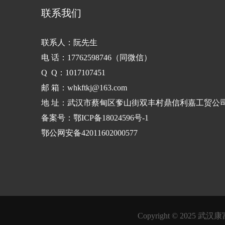
联系我们
联系人：阮先生
电 话：17762598746（同微信）
Q Q：1017107451
邮 箱：whkftkj@163.com
地 址：武汉市蔡甸区奓山街双丰村鼎信利嘉工贸公
备案号：
鄂ICP备18024596号-1
鄂公网安备42011602000577
Copyright © 202