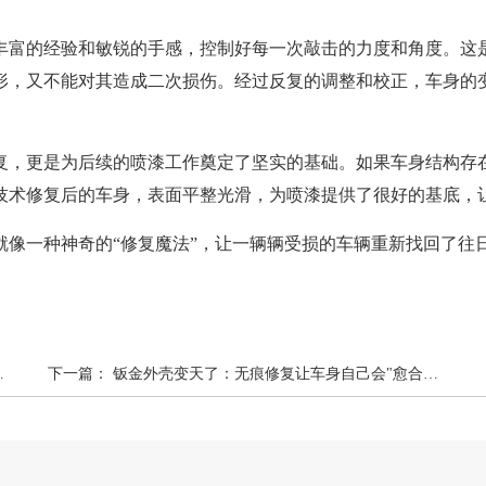
丰富的经验和敏锐的手感，控制好每一次敲击的力度和角度。这
形，又不能对其造成二次损伤。经过反复的调整和校正，车身的
复，更是为后续的喷漆工作奠定了坚实的基础。如果车身结构存
技术修复后的车身，表面平整光滑，为喷漆提供了很好的基底，
就像一种神奇的“修复魔法”，让一辆辆受损的车辆重新找回了
下一篇：
钣金外壳变天了：无痕修复让车身自己会"愈合"，传统手艺人坐不住了